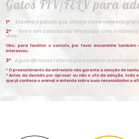
Gatos FIV/FELV para ad
1
º
Escolha o peludo que deseja como novo integrante
2
º
Entre em contato via WhatsApp com o número d
dele;
Obs.: para facilitar o contato, por favor encaminhe também 
interessou.
3
º
Aguarde nosso retorno para realizar a entrevista
* O preenchimento da entrevista não garante a adoção de nenhu
* Antes da decisão por aprovar ou não o ato da adoção, toda e
que já conhece o animal e entende sobre suas necessidades e af